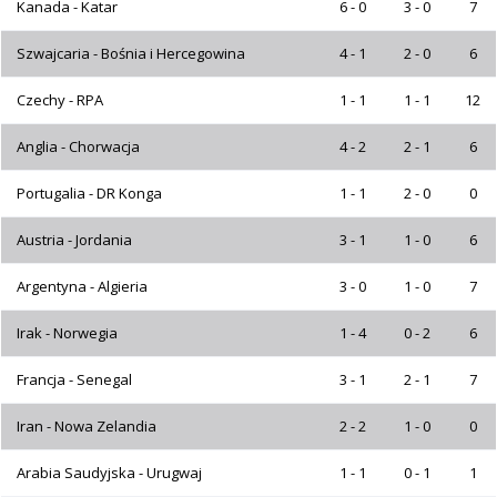
Kanada - Katar
6 - 0
3 - 0
7
Szwajcaria - Bośnia i Hercegowina
4 - 1
2 - 0
6
Czechy - RPA
1 - 1
1 - 1
12
Anglia - Chorwacja
4 - 2
2 - 1
6
Portugalia - DR Konga
1 - 1
2 - 0
0
Austria - Jordania
3 - 1
1 - 0
6
Argentyna - Algieria
3 - 0
1 - 0
7
Irak - Norwegia
1 - 4
0 - 2
6
Francja - Senegal
3 - 1
2 - 1
7
Iran - Nowa Zelandia
2 - 2
1 - 0
0
Arabia Saudyjska - Urugwaj
1 - 1
0 - 1
1