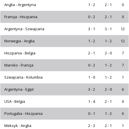
Anglia - Argentyna
1 - 2
2 - 1
0
Francja - Hiszpania
0 - 2
2 - 1
0
Argentyna - Szwajcaria
3 - 1
3 - 1
12
Norwegia - Anglia
1 - 2
1 - 2
12
Hiszpania - Belgia
2 - 1
2 - 0
7
Maroko - Francja
0 - 2
1 - 2
7
Szwajcaria - Kolumbia
1 - 0
1 - 2
1
Argentyna - Egipt
3 - 2
2 - 0
6
USA - Belgia
1 - 4
2 - 1
0
Portugalia - Hiszpania
0 - 1
1 - 2
6
Meksyk - Anglia
2 - 3
2 - 1
1