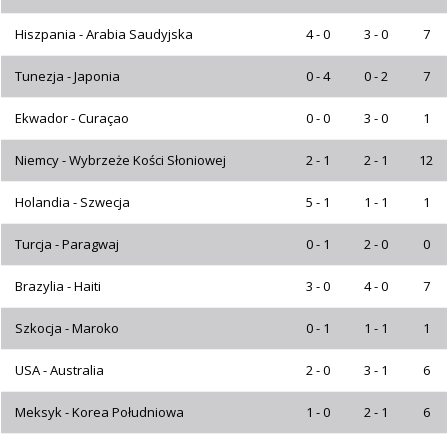
Hiszpania - Arabia Saudyjska
4 - 0
3 - 0
7
Tunezja - Japonia
0 - 4
0 - 2
7
Ekwador - Curaçao
0 - 0
3 - 0
1
Niemcy - Wybrzeże Kości Słoniowej
2 - 1
2 - 1
12
Holandia - Szwecja
5 - 1
1 - 1
1
Turcja - Paragwaj
0 - 1
2 - 0
0
Brazylia - Haiti
3 - 0
4 - 0
7
Szkocja - Maroko
0 - 1
1 - 1
1
USA - Australia
2 - 0
3 - 1
6
Meksyk - Korea Południowa
1 - 0
2 - 1
6