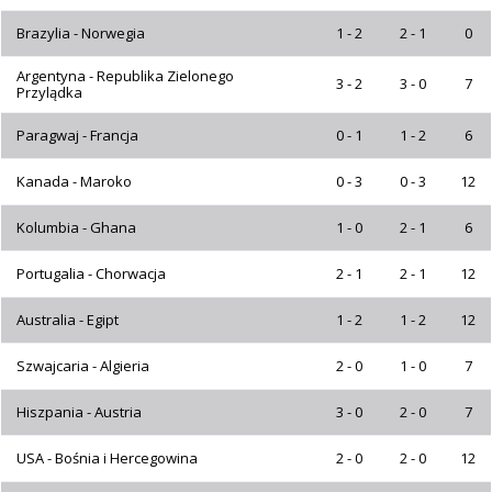
Brazylia - Norwegia
1 - 2
2 - 1
0
Argentyna - Republika Zielonego
3 - 2
3 - 0
7
Przylądka
Paragwaj - Francja
0 - 1
1 - 2
6
Kanada - Maroko
0 - 3
0 - 3
12
Kolumbia - Ghana
1 - 0
2 - 1
6
Portugalia - Chorwacja
2 - 1
2 - 1
12
Australia - Egipt
1 - 2
1 - 2
12
Szwajcaria - Algieria
2 - 0
1 - 0
7
Hiszpania - Austria
3 - 0
2 - 0
7
USA - Bośnia i Hercegowina
2 - 0
2 - 0
12