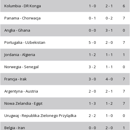
Kolumbia - DR Konga
1 - 0
2 - 1
6
Panama - Chorwacja
0 - 1
0 - 2
7
Anglia - Ghana
0 - 0
3 - 1
0
Portugalia - Uzbekistan
5 - 0
2 - 0
7
Jordania - Algieria
1 - 2
1 - 1
1
Norwegia - Senegal
3 - 2
1 - 1
0
Francja - Irak
3 - 0
4 - 0
7
Argentyna - Austria
2 - 0
2 - 1
7
Nowa Zelandia - Egipt
1 - 3
1 - 2
7
Urugwaj - Republika Zielonego Przylądka
2 - 2
1 - 0
0
Belgia - Iran
0 - 0
2 - 0
1