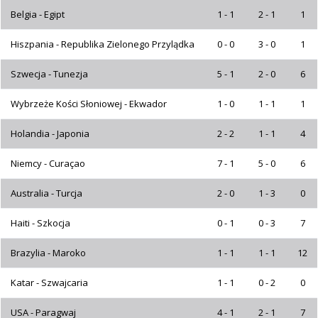
Belgia - Egipt
1 - 1
2 - 1
1
Hiszpania - Republika Zielonego Przylądka
0 - 0
3 - 0
1
Szwecja - Tunezja
5 - 1
2 - 0
6
Wybrzeże Kości Słoniowej - Ekwador
1 - 0
1 - 1
1
Holandia - Japonia
2 - 2
1 - 1
4
Niemcy - Curaçao
7 - 1
5 - 0
6
Australia - Turcja
2 - 0
1 - 3
0
Haiti - Szkocja
0 - 1
0 - 3
7
Brazylia - Maroko
1 - 1
1 - 1
12
Katar - Szwajcaria
1 - 1
0 - 2
0
USA - Paragwaj
4 - 1
2 - 1
7