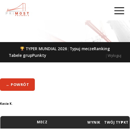
|
TYPER MUNDIAL 2026
Typuj mecze
Ranking
|
Tabele grup
Punkty
Wyloguj
← POWRÓT
Kasia K.
MECZ
WYNIK
TWÓJ TYP
PKT