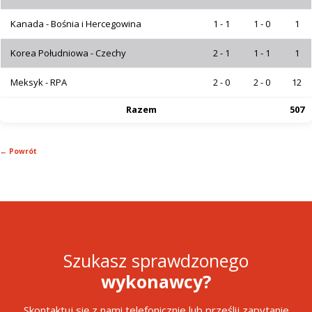
Kanada - Bośnia i Hercegowina
1 - 1
1 - 0
1
Korea Południowa - Czechy
2 - 1
1 - 1
1
Meksyk - RPA
2 - 0
2 - 0
12
Razem
507
← Powrót
Szukasz sprawdzonego
wykonawcy?
Skontaktuj się z nami telefonicznie lub prześlij zapytanie