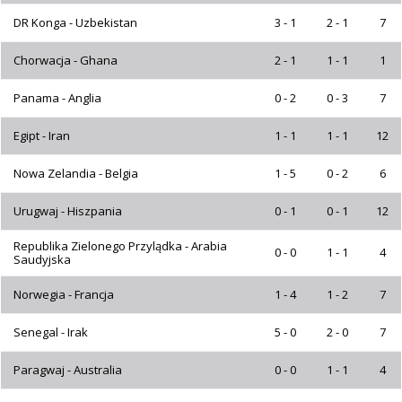
DR Konga - Uzbekistan
3 - 1
2 - 1
7
Chorwacja - Ghana
2 - 1
1 - 1
1
Panama - Anglia
0 - 2
0 - 3
7
Egipt - Iran
1 - 1
1 - 1
12
Nowa Zelandia - Belgia
1 - 5
0 - 2
6
Urugwaj - Hiszpania
0 - 1
0 - 1
12
Republika Zielonego Przylądka - Arabia
0 - 0
1 - 1
4
Saudyjska
Norwegia - Francja
1 - 4
1 - 2
7
Senegal - Irak
5 - 0
2 - 0
7
Paragwaj - Australia
0 - 0
1 - 1
4