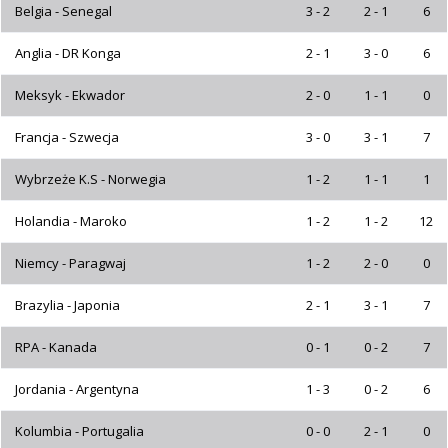
Belgia - Senegal
3 - 2
2 - 1
6
Anglia - DR Konga
2 - 1
3 - 0
6
Meksyk - Ekwador
2 - 0
1 - 1
0
Francja - Szwecja
3 - 0
3 - 1
7
Wybrzeże K.S - Norwegia
1 - 2
1 - 1
1
Holandia - Maroko
1 - 2
1 - 2
12
Niemcy - Paragwaj
1 - 2
2 - 0
0
Brazylia - Japonia
2 - 1
3 - 1
7
RPA - Kanada
0 - 1
0 - 2
7
Jordania - Argentyna
1 - 3
0 - 2
6
Kolumbia - Portugalia
0 - 0
2 - 1
0