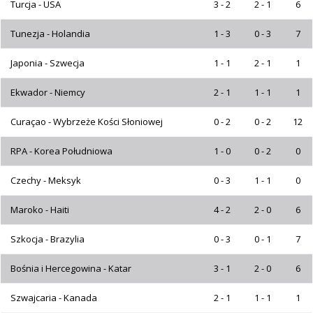
Turcja - USA
3 - 2
2 - 1
6
Tunezja - Holandia
1 - 3
0 - 3
7
Japonia - Szwecja
1 - 1
2 - 1
1
Ekwador - Niemcy
2 - 1
1 - 1
1
Curaçao - Wybrzeże Kości Słoniowej
0 - 2
0 - 2
12
RPA - Korea Południowa
1 - 0
0 - 2
0
Czechy - Meksyk
0 - 3
1 - 1
0
Maroko - Haiti
4 - 2
2 - 0
6
Szkocja - Brazylia
0 - 3
0 - 1
7
Bośnia i Hercegowina - Katar
3 - 1
2 - 0
6
Szwajcaria - Kanada
2 - 1
1 - 1
1