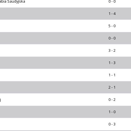
abia Saudyjska
0 - 0
1 - 4
5 - 0
0 - 0
3 - 2
1 - 3
1 - 1
2 - 1
j
0 - 2
1 - 0
0 - 3