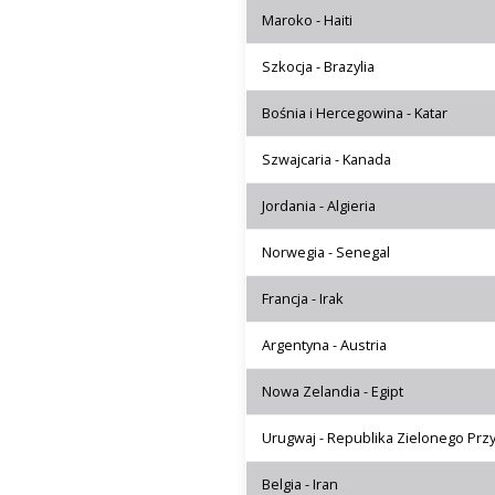
Maroko - Haiti
Szkocja - Brazylia
Bośnia i Hercegowina - Katar
Szwajcaria - Kanada
Jordania - Algieria
Norwegia - Senegal
Francja - Irak
Argentyna - Austria
Nowa Zelandia - Egipt
Urugwaj - Republika Zielonego Prz
Belgia - Iran