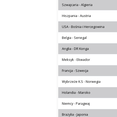
Szwajcaria - Algieria
Hiszpania - Austria
USA - Bośnia i Hercegowina
Belgia - Senegal
Anglia - DR Konga
Meksyk - Ekwador
Francja - Szwecja
Wybrzeże K.S - Norwegia
Holandia - Maroko
Niemcy - Paragwaj
Brazylia - Japonia