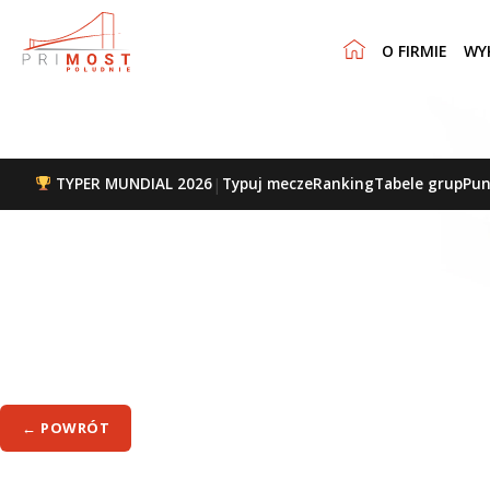
O FIRMIE
WY
|
TYPER MUNDIAL 2026
Typuj mecze
Ranking
Tabele grup
Pun
← POWRÓT