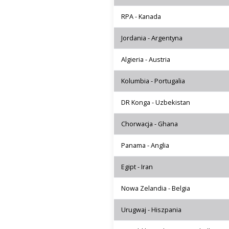
RPA - Kanada
Jordania - Argentyna
Algieria - Austria
Kolumbia - Portugalia
DR Konga - Uzbekistan
Chorwacja - Ghana
Panama - Anglia
Egipt - Iran
Nowa Zelandia - Belgia
Urugwaj - Hiszpania