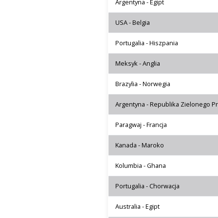
Argentyna - Egipt
USA - Belgia
Portugalia - Hiszpania
Meksyk - Anglia
Brazylia - Norwegia
Argentyna - Republika Zielonego P
Paragwaj - Francja
Kanada - Maroko
Kolumbia - Ghana
Portugalia - Chorwacja
Australia - Egipt