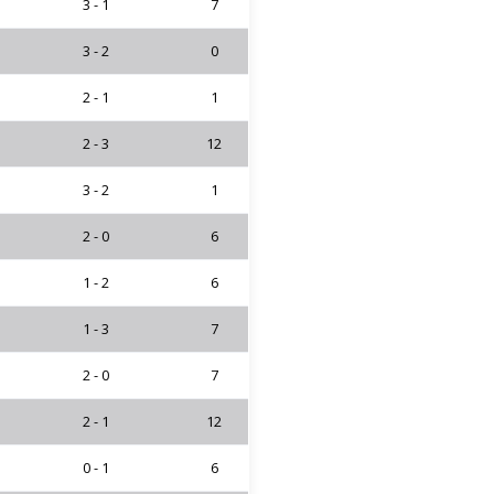
3 - 1
7
3 - 2
0
2 - 1
1
2 - 3
12
3 - 2
1
2 - 0
6
1 - 2
6
1 - 3
7
2 - 0
7
2 - 1
12
0 - 1
6