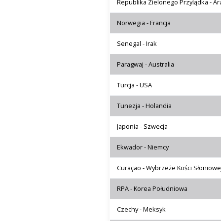
Republika Zielonego Przylądka - Ar
Norwegia - Francja
Senegal - Irak
Paragwaj - Australia
Turcja - USA
Tunezja - Holandia
Japonia - Szwecja
Ekwador - Niemcy
Curaçao - Wybrzeże Kości Słoniowe
RPA - Korea Południowa
Czechy - Meksyk