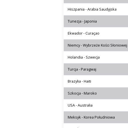
Hiszpania - Arabia Saudyjska
Tunezja - Japonia
Ekwador - Curaçao
Niemcy - Wybrzeże Kości Słoniowej
Holandia - Szwecja
Turcja - Paragwaj
Brazylia - Haiti
Szkocja - Maroko
USA - Australia
Meksyk - Korea Południowa