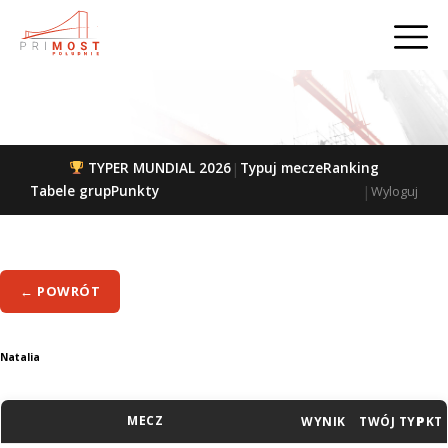
|
TYPER MUNDIAL 2026
Typuj mecze
Ranking
|
Tabele grup
Punkty
Wyloguj
← POWRÓT
Natalia
MECZ
WYNIK
TWÓJ TYP
PKT