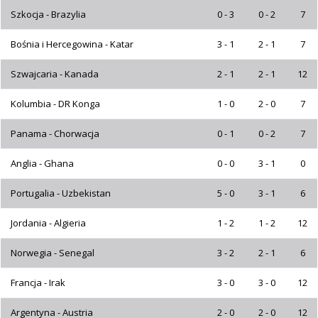
Szkocja - Brazylia
0 - 3
0 - 2
7
Bośnia i Hercegowina - Katar
3 - 1
2 - 1
7
Szwajcaria - Kanada
2 - 1
2 - 1
12
Kolumbia - DR Konga
1 - 0
2 - 0
7
Panama - Chorwacja
0 - 1
0 - 2
7
Anglia - Ghana
0 - 0
3 - 1
0
Portugalia - Uzbekistan
5 - 0
3 - 1
6
Jordania - Algieria
1 - 2
1 - 2
12
Norwegia - Senegal
3 - 2
2 - 1
6
Francja - Irak
3 - 0
3 - 0
12
Argentyna - Austria
2 - 0
2 - 0
12