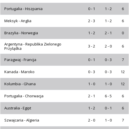
Portugalia - Hiszpania
0 - 1
1 - 2
6
Meksyk - Anglia
2 - 3
1 - 2
6
Brazylia - Norwegia
1 - 2
2 - 1
0
Argentyna - Republika Zielonego
3 - 2
2 - 0
6
Przylądka
Paragwaj - Francja
0 - 1
0 - 3
7
Kanada - Maroko
0 - 3
0 - 3
12
Kolumbia - Ghana
1 - 0
1 - 0
12
Portugalia - Chorwacja
2 - 1
6 - 5
6
Australia - Egipt
1 - 2
0 - 1
6
Szwajcaria - Algieria
2 - 0
1 - 0
7