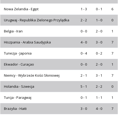
Nowa Zelandia - Egipt
1 - 3
0 - 1
6
Urugwaj - Republika Zielonego Przylądka
2 - 2
1 - 0
0
Belgia - Iran
0 - 0
2 - 0
1
Hiszpania - Arabia Saudyjska
4 - 0
3 - 0
7
Tunezja - Japonia
0 - 4
0 - 2
7
Ekwador - Curaçao
0 - 0
2 - 0
1
Niemcy - Wybrzeże Kości Słoniowej
2 - 1
3 - 1
7
Holandia - Szwecja
5 - 1
2 - 2
0
Turcja - Paragwaj
0 - 1
1 - 1
1
Brazylia - Haiti
3 - 0
4 - 0
7