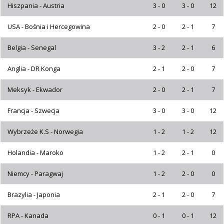
Hiszpania - Austria
3 - 0
3 - 0
12
USA - Bośnia i Hercegowina
2 - 0
2 - 1
7
Belgia - Senegal
3 - 2
2 - 1
6
Anglia - DR Konga
2 - 1
2 - 0
7
Meksyk - Ekwador
2 - 0
2 - 1
7
Francja - Szwecja
3 - 0
3 - 0
12
Wybrzeże K.S - Norwegia
1 - 2
1 - 2
12
Holandia - Maroko
1 - 2
2 - 1
0
Niemcy - Paragwaj
1 - 2
2 - 0
0
Brazylia - Japonia
2 - 1
2 - 0
7
RPA - Kanada
0 - 1
0 - 1
12