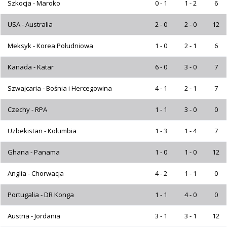
Szkocja - Maroko
0 - 1
1 - 2
6
USA - Australia
2 - 0
2 - 0
12
Meksyk - Korea Południowa
1 - 0
2 - 1
6
Kanada - Katar
6 - 0
3 - 0
7
Szwajcaria - Bośnia i Hercegowina
4 - 1
2 - 1
7
Czechy - RPA
1 - 1
3 - 0
0
Uzbekistan - Kolumbia
1 - 3
1 - 4
7
Ghana - Panama
1 - 0
1 - 0
12
Anglia - Chorwacja
4 - 2
1 - 1
0
Portugalia - DR Konga
1 - 1
4 - 0
0
Austria - Jordania
3 - 1
3 - 1
12