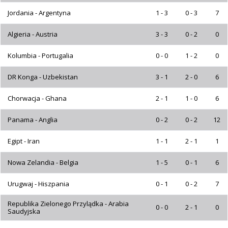
Jordania - Argentyna
1 - 3
0 - 3
7
Algieria - Austria
3 - 3
0 - 2
0
Kolumbia - Portugalia
0 - 0
1 - 2
0
DR Konga - Uzbekistan
3 - 1
2 - 0
6
Chorwacja - Ghana
2 - 1
1 - 0
6
Panama - Anglia
0 - 2
0 - 2
12
Egipt - Iran
1 - 1
2 - 1
1
Nowa Zelandia - Belgia
1 - 5
0 - 1
6
Urugwaj - Hiszpania
0 - 1
0 - 2
7
Republika Zielonego Przylądka - Arabia
0 - 0
2 - 1
0
Saudyjska