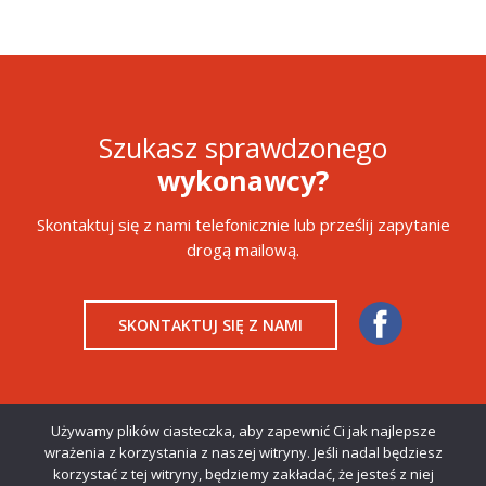
Szukasz sprawdzonego
wykonawcy?
Skontaktuj się z nami telefonicznie lub prześlij zapytanie
drogą mailową.
SKONTAKTUJ SIĘ Z NAMI
Używamy plików ciasteczka, aby zapewnić Ci jak najlepsze
wrażenia z korzystania z naszej witryny. Jeśli nadal będziesz
korzystać z tej witryny, będziemy zakładać, że jesteś z niej
Copyright © 2019 Primost Południe. Wszystkie prawa