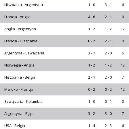
Hiszpania - Argentyna
1 - 0
3 - 1
6
Francja - Anglia
4 - 6
2 - 1
0
Anglia - Argentyna
1 - 2
1 - 2
12
Francja - Hiszpania
0 - 2
2 - 1
0
Argentyna - Szwajcaria
3 - 1
2 - 0
6
Norwegia - Anglia
1 - 2
1 - 2
12
Hiszpania - Belgia
2 - 1
2 - 0
7
Maroko - Francja
0 - 2
0 - 2
12
Szwajcaria - Kolumbia
1 - 0
0 - 1
0
Argentyna - Egipt
3 - 2
3 - 0
7
USA - Belgia
1 - 4
2 - 3
6