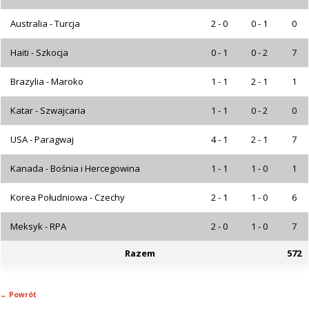
Australia - Turcja
2 - 0
0 - 1
0
Haiti - Szkocja
0 - 1
0 - 2
7
Brazylia - Maroko
1 - 1
2 - 1
1
Katar - Szwajcaria
1 - 1
0 - 2
0
USA - Paragwaj
4 - 1
2 - 1
7
Kanada - Bośnia i Hercegowina
1 - 1
1 - 0
1
Korea Południowa - Czechy
2 - 1
1 - 0
6
Meksyk - RPA
2 - 0
1 - 0
7
Razem
572
← Powrót