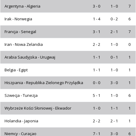
Argentyna - Algieria
3 - 0
1 - 0
7
Irak - Norwegia
1 - 4
0 - 2
6
Francja - Senegal
3 - 1
2 - 1
7
Iran - Nowa Zelandia
2 - 2
1 - 0
0
Arabia Saudyjska - Urugwaj
1 - 1
0 - 1
1
Belgia - Egipt
1 - 1
1 - 0
1
Hiszpania - Republika Zielonego Przylądka
0 - 0
3 - 0
1
Szwecja - Tunezja
5 - 1
1 - 0
6
Wybrzeże Kości Słoniowej - Ekwador
1 - 0
1 - 1
1
Holandia - Japonia
2 - 2
2 - 1
1
Niemcy - Curaçao
7 - 1
3 - 0
6