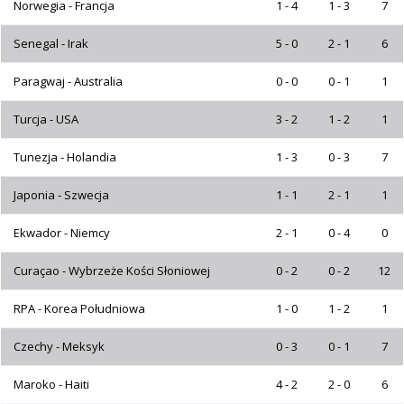
Norwegia - Francja
1 - 4
1 - 3
7
Senegal - Irak
5 - 0
2 - 1
6
Paragwaj - Australia
0 - 0
0 - 1
1
Turcja - USA
3 - 2
1 - 2
1
Tunezja - Holandia
1 - 3
0 - 3
7
Japonia - Szwecja
1 - 1
2 - 1
1
Ekwador - Niemcy
2 - 1
0 - 4
0
Curaçao - Wybrzeże Kości Słoniowej
0 - 2
0 - 2
12
RPA - Korea Południowa
1 - 0
1 - 2
1
Czechy - Meksyk
0 - 3
0 - 1
7
Maroko - Haiti
4 - 2
2 - 0
6