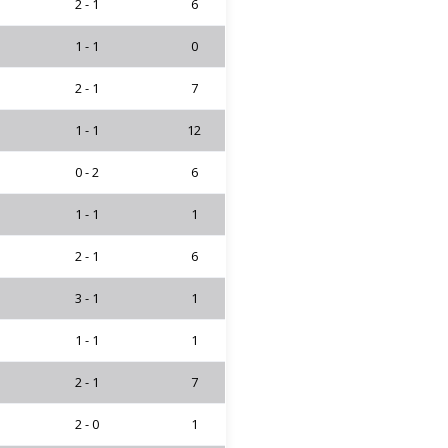
2 - 1
6
1 - 1
0
2 - 1
7
1 - 1
12
0 - 2
6
1 - 1
1
2 - 1
6
3 - 1
1
1 - 1
1
2 - 1
7
2 - 0
1