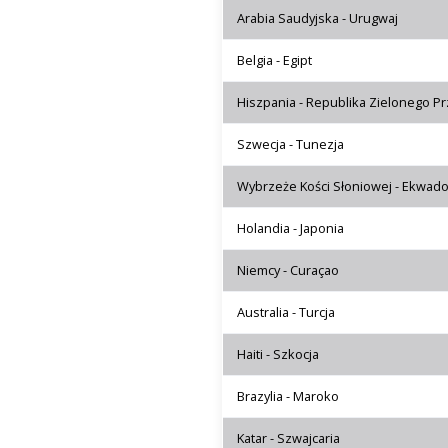
Arabia Saudyjska - Urugwaj
Belgia - Egipt
Hiszpania - Republika Zielonego Pr
Szwecja - Tunezja
Wybrzeże Kości Słoniowej - Ekwado
Holandia - Japonia
Niemcy - Curaçao
Australia - Turcja
Haiti - Szkocja
Brazylia - Maroko
Katar - Szwajcaria