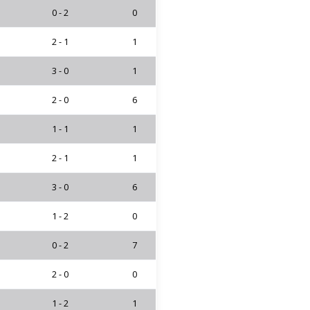
0 - 2
0
2 - 1
1
3 - 0
1
2 - 0
6
1 - 1
1
2 - 1
1
3 - 0
6
1 - 2
0
0 - 2
7
2 - 0
0
1 - 2
1