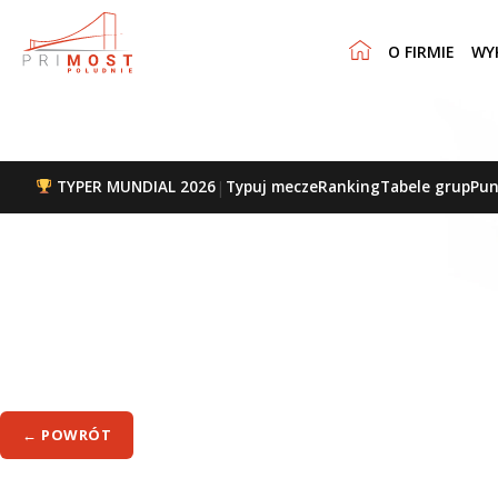
O FIRMIE
WY
|
TYPER MUNDIAL 2026
Typuj mecze
Ranking
Tabele grup
Pun
← POWRÓT