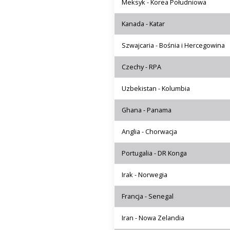
Meksyk - Korea Południowa
Kanada - Katar
Szwajcaria - Bośnia i Hercegowina
Czechy - RPA
Uzbekistan - Kolumbia
Ghana - Panama
Anglia - Chorwacja
Portugalia - DR Konga
Irak - Norwegia
Francja - Senegal
Iran - Nowa Zelandia