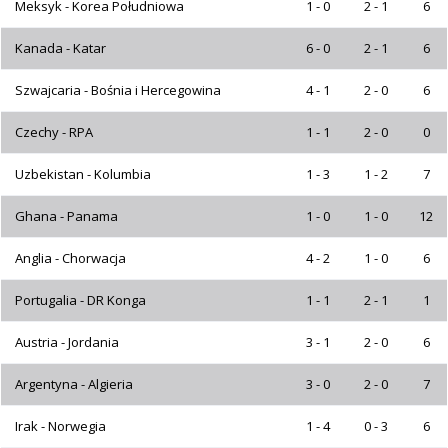
Meksyk - Korea Południowa
1 - 0
2 - 1
6
Kanada - Katar
6 - 0
2 - 1
6
Szwajcaria - Bośnia i Hercegowina
4 - 1
2 - 0
6
Czechy - RPA
1 - 1
2 - 0
0
Uzbekistan - Kolumbia
1 - 3
1 - 2
7
Ghana - Panama
1 - 0
1 - 0
12
Anglia - Chorwacja
4 - 2
1 - 0
6
Portugalia - DR Konga
1 - 1
2 - 1
1
Austria - Jordania
3 - 1
2 - 0
6
Argentyna - Algieria
3 - 0
2 - 0
7
Irak - Norwegia
1 - 4
0 - 3
6