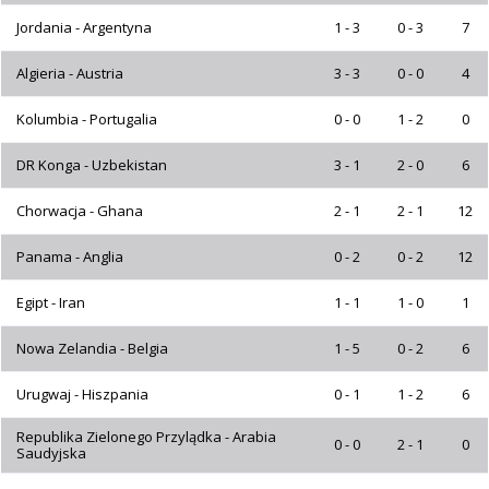
Jordania - Argentyna
1 - 3
0 - 3
7
Algieria - Austria
3 - 3
0 - 0
4
Kolumbia - Portugalia
0 - 0
1 - 2
0
DR Konga - Uzbekistan
3 - 1
2 - 0
6
Chorwacja - Ghana
2 - 1
2 - 1
12
Panama - Anglia
0 - 2
0 - 2
12
Egipt - Iran
1 - 1
1 - 0
1
Nowa Zelandia - Belgia
1 - 5
0 - 2
6
Urugwaj - Hiszpania
0 - 1
1 - 2
6
Republika Zielonego Przylądka - Arabia
0 - 0
2 - 1
0
Saudyjska