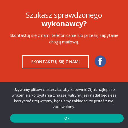
Szukasz sprawdzonego
wykonawcy?
Skontaktuj się z nami telefonicznie lub prześlij zapytanie
drogą mailową.
SKONTAKTUJ SIĘ Z NAMI
Używamy plików ciasteczka, aby zapewnić Ci jak najlepsze
wrażenia z korzystania z naszej witryny. Jeśli nadal będziesz
korzystać z tej witryny, będziemy zakładać, że jesteś z niej
Copyright © 2019 Primost Południe. Wszystkie prawa
zadowolony.
zastrzeżone.
Realizacja:
Strony www Sosnowiec
Ok