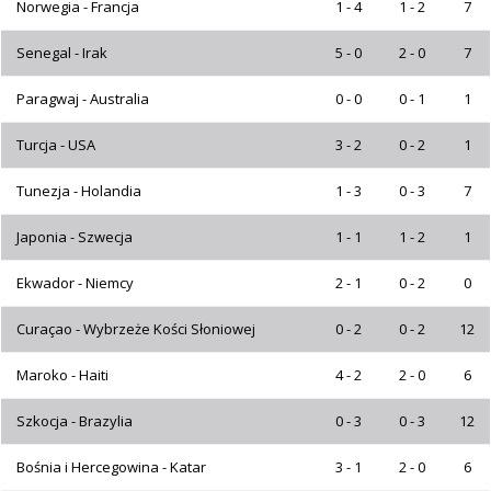
Norwegia - Francja
1 - 4
1 - 2
7
Senegal - Irak
5 - 0
2 - 0
7
Paragwaj - Australia
0 - 0
0 - 1
1
Turcja - USA
3 - 2
0 - 2
1
Tunezja - Holandia
1 - 3
0 - 3
7
Japonia - Szwecja
1 - 1
1 - 2
1
Ekwador - Niemcy
2 - 1
0 - 2
0
Curaçao - Wybrzeże Kości Słoniowej
0 - 2
0 - 2
12
Maroko - Haiti
4 - 2
2 - 0
6
Szkocja - Brazylia
0 - 3
0 - 3
12
Bośnia i Hercegowina - Katar
3 - 1
2 - 0
6