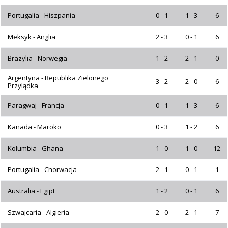
Portugalia - Hiszpania
0 - 1
1 - 3
6
Meksyk - Anglia
2 - 3
0 - 1
6
Brazylia - Norwegia
1 - 2
2 - 1
0
Argentyna - Republika Zielonego
3 - 2
2 - 0
6
Przylądka
Paragwaj - Francja
0 - 1
1 - 3
6
Kanada - Maroko
0 - 3
1 - 2
6
Kolumbia - Ghana
1 - 0
1 - 0
12
Portugalia - Chorwacja
2 - 1
0 - 1
1
Australia - Egipt
1 - 2
0 - 1
6
Szwajcaria - Algieria
2 - 0
2 - 1
7