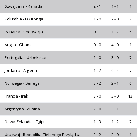
Szwajcaria - Kanada
2 - 1
1 - 1
1
Kolumbia - DR Konga
1 - 0
2 - 0
7
Panama - Chorwacja
0 - 1
1 - 2
6
Anglia - Ghana
0 - 0
4 - 0
1
Portugalia - Uzbekistan
5 - 0
3 - 0
7
Jordania - Algieria
1 - 2
0 - 2
7
Norwegia - Senegal
3 - 2
2 - 1
6
Francja - Irak
3 - 0
3 - 0
12
Argentyna - Austria
2 - 0
3 - 1
6
Nowa Zelandia - Egipt
1 - 3
1 - 2
7
Urugwaj - Republika Zielonego Przylądka
2 - 2
2 - 0
1