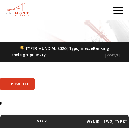
|
TYPER MUNDIAL 2026
Typuj mecze
Ranking
|
Tabele grup
Punkty
Wyloguj
← POWRÓT
JJ
MECZ
WYNIK
TWÓJ TYP
PKT