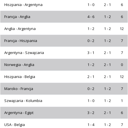
Hiszpania - Argentyna
1 - 0
2 - 1
6
Francja - Anglia
4 - 6
1 - 2
6
Anglia - Argentyna
1 - 2
1 - 2
12
Francja - Hiszpania
0 - 2
1 - 2
7
Argentyna - Szwajcaria
3 - 1
2 - 1
7
Norwegia - Anglia
1 - 2
2 - 1
0
Hiszpania - Belgia
2 - 1
2 - 1
12
Maroko - Francja
0 - 2
1 - 2
7
Szwajcaria - Kolumbia
1 - 0
1 - 2
1
Argentyna - Egipt
3 - 2
2 - 1
6
USA - Belgia
1 - 4
1 - 2
7