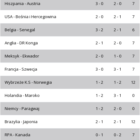
Hiszpania - Austria
3 - 0
2 - 0
7
USA - Bośnia i Hercegowina
2 - 0
2 - 1
7
Belgia - Senegal
3 - 2
2 - 1
6
Anglia - DR Konga
2 - 1
2 - 0
7
Meksyk - Ekwador
2 - 0
1 - 0
7
Francja - Szwecja
3 - 0
3 - 1
7
Wybrzeże K.S - Norwegia
1 - 2
1 - 2
12
Holandia - Maroko
1 - 2
3 - 1
0
Niemcy - Paragwaj
1 - 2
2 - 0
0
Brazylia - Japonia
2 - 1
2 - 1
12
RPA - Kanada
0 - 1
0 - 2
7