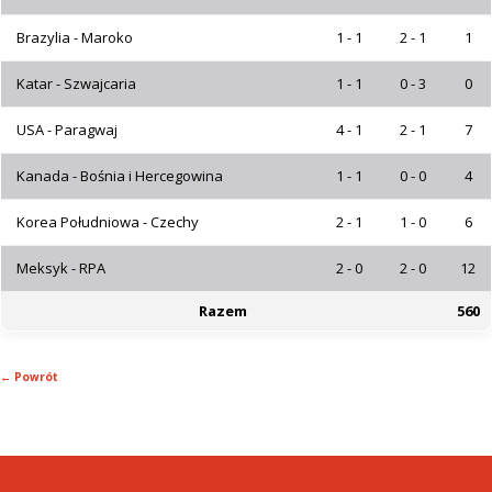
Brazylia - Maroko
1 - 1
2 - 1
1
Katar - Szwajcaria
1 - 1
0 - 3
0
USA - Paragwaj
4 - 1
2 - 1
7
Kanada - Bośnia i Hercegowina
1 - 1
0 - 0
4
Korea Południowa - Czechy
2 - 1
1 - 0
6
Meksyk - RPA
2 - 0
2 - 0
12
Razem
560
← Powrót