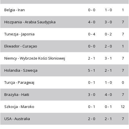
Belgia - Iran
0 - 0
1 - 0
1
Hiszpania - Arabia Saudyjska
4 - 0
3 - 0
7
Tunezja - Japonia
0 - 4
0 - 2
7
Ekwador - Curaçao
0 - 0
2 - 0
1
Niemcy - Wybrzeże Kości Słoniowej
2 - 1
3 - 1
7
Holandia - Szwecja
5 - 1
2 - 1
7
Turcja - Paragwaj
0 - 1
1 - 0
0
Brazylia - Haiti
3 - 0
4 - 0
7
Szkocja - Maroko
0 - 1
0 - 1
12
USA - Australia
2 - 0
2 - 1
7