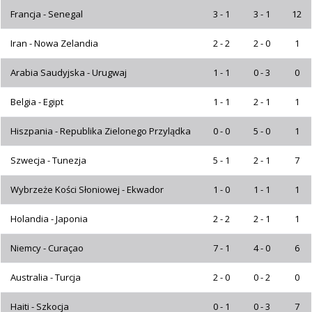
Francja - Senegal
3 - 1
3 - 1
12
Iran - Nowa Zelandia
2 - 2
2 - 0
1
Arabia Saudyjska - Urugwaj
1 - 1
0 - 3
0
Belgia - Egipt
1 - 1
2 - 1
1
Hiszpania - Republika Zielonego Przylądka
0 - 0
5 - 0
1
Szwecja - Tunezja
5 - 1
2 - 1
7
Wybrzeże Kości Słoniowej - Ekwador
1 - 0
1 - 1
1
Holandia - Japonia
2 - 2
2 - 1
1
Niemcy - Curaçao
7 - 1
4 - 0
6
Australia - Turcja
2 - 0
0 - 2
0
Haiti - Szkocja
0 - 1
0 - 3
7