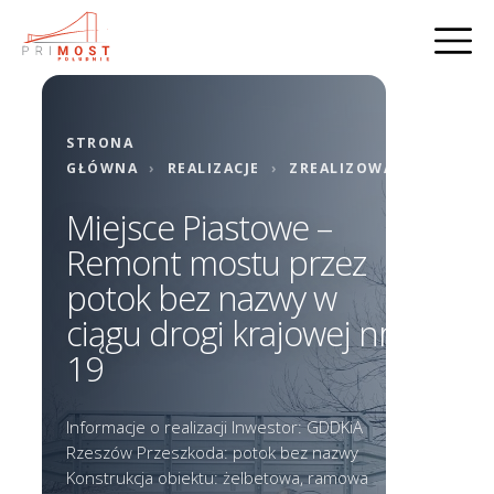
STRONA
GŁÓWNA
›
REALIZACJE
›
ZREALIZOWANE
Miejsce Piastowe –
Remont mostu przez
potok bez nazwy w
ciągu drogi krajowej nr
19
Informacje o realizacji Inwestor: GDDKiA
Rzeszów Przeszkoda: potok bez nazwy
Konstrukcja obiektu: żelbetowa, ramowa