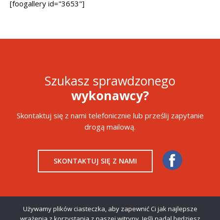
[foogallery id="3653"]
Szukasz sprawdzonego
wykonawcy?
Skontaktuj się z nami telefonicznie lub prześlij zapytanie
drogą mailową.
SKONTAKTUJ SIĘ Z NAMI
Używamy plików ciasteczka, aby zapewnić Ci jak najlepsze
wrażenia z korzystania z naszej witryny. Jeśli nadal będziesz