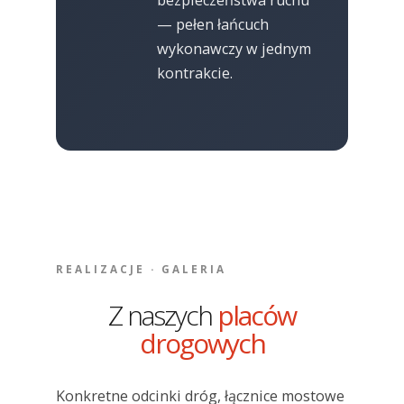
bezpieczeństwa ruchu
— pełen łańcuch
wykonawczy w jednym
kontrakcie.
REALIZACJE · GALERIA
Z naszych
placów
drogowych
Konkretne odcinki dróg, łącznice mostowe