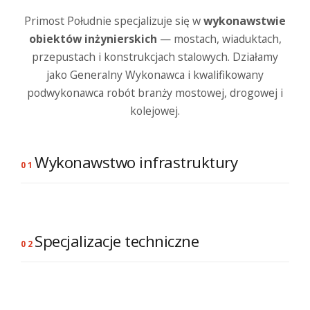
Primost Południe specjalizuje się w
wykonawstwie
obiektów inżynierskich
— mostach, wiaduktach,
przepustach i konstrukcjach stalowych. Działamy
jako Generalny Wykonawca i kwalifikowany
podwykonawca robót branży mostowej, drogowej i
kolejowej.
Wykonawstwo infrastruktury
01
Wykonawstwo
Wykonawstwo
Wykonawstw
Specjalizacje techniczne
infrastruktury
infrastruktury
infrastruktury
02
mostowej
drogowej
kolejowej
Montaż
Rozbiórka
Geotechnika