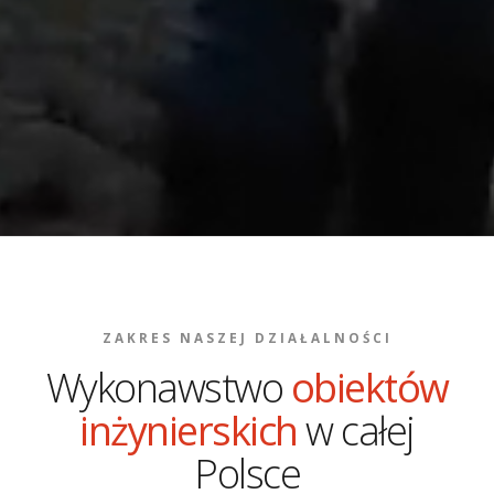
ZAKRES NASZEJ DZIAŁALNOŚCI
Wykonawstwo
obiektów
inżynierskich
w całej
Polsce