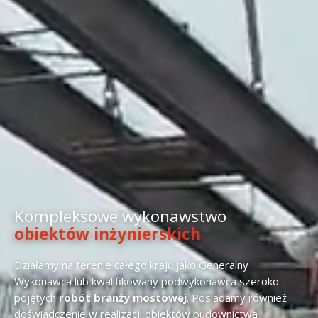
Kompleksowe wykonawstwo
obiektów inżynierskich
Działamy na terenie całego kraju jako Generalny
Wykonawca lub kwalifikowany podwykonawca szeroko
pojętych
robót branży mostowej
. Posiadamy również
doświadczenie w realizacji obiektów budownictwa