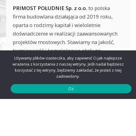
PRIMOST POŁUDNIE Sp. z o.o.
to polska
firma budowlana działająca od 2019 roku,
oparta o rodzimy kapitał i wieloletnie
doświadczenie w realizacji zaawansowanych
projektów mostowych. Stawiamy na jakość,
terminowość i kompleksową obsługę
Używamy plików ciasteczka, aby zapewnić Ci jak najlepsze
inwestycji — niezależnie od skali i poziomu
wrażenia z korzystania z naszej witryny. Jeśli nadal będziesz
trudności.
korzystać z tej witryny, będziemy zakładać, że jesteś z niej
zadowolony.
Ok
✓
Wykwalifikowana kadra inżynierska
Doświadczeni inżynierowie z aktualnymi
uprawnieniami budowlanymi i bogatym