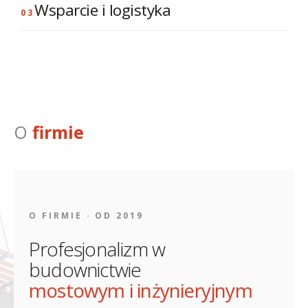
Wsparcie i logistyka
konstrukcji
obiektów
03
stalowych
Transport
Konstrukcje
Doradztwo
odciążające
Techniczne
O
firmie
O FIRMIE · OD 2019
Profesjonalizm w
budownictwie
mostowym i inżynieryjnym