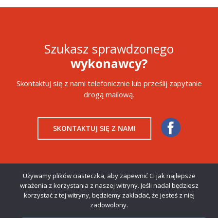
Szukasz sprawdzonego
wykonawcy?
Skontaktuj się z nami telefonicznie lub prześlij zapytanie
drogą mailową.
SKONTAKTUJ SIĘ Z NAMI
Używamy plików ciasteczka, aby zapewnić Ci jak najlepsze
wrażenia z korzystania z naszej witryny. Jeśli nadal będziesz
korzystać z tej witryny, będziemy zakładać, że jesteś z niej
Copyright © 2019 Primost Południe. Wszystkie prawa
zadowolony.
zastrzeżone.