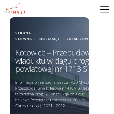
STRONA
GŁÓWNA
›
REALIZACJE
›
ZREALIZOWANE
Kotowice – Przebudowa
wiaduktu w ciągu drogi
powiatowej nr 1713 S
Informacje o realizacji Inwestor: PZD Myszków
Przeszkoda: Linia kolejowa nr 4 (CMK) Klasa
techniczna drogi: Z Konstrukcja obiektu:
belkowa Rozpiętość teoretyczna: 60,1 m
Okres realizacji: 2021 - 2022