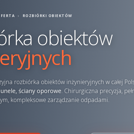
OFERTA
›
ROZBIÓRKI OBIEKTÓW
órka obiektów
ieryjnych
zyjna rozbiórka obiektów inżynieryjnych w całej Po
 tunele, ściany oporowe
. Chirurgiczna precyzja, pe
m, kompleksowe zarządzanie odpadami.