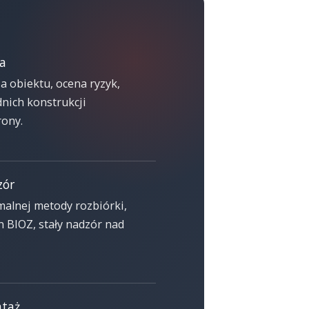
na
a obiektu, ocena ryzyk,
dnich konstrukcji
ony.
zór
alnej metody rozbiórki,
 BIOZ, stały nadzór nad
ntaż