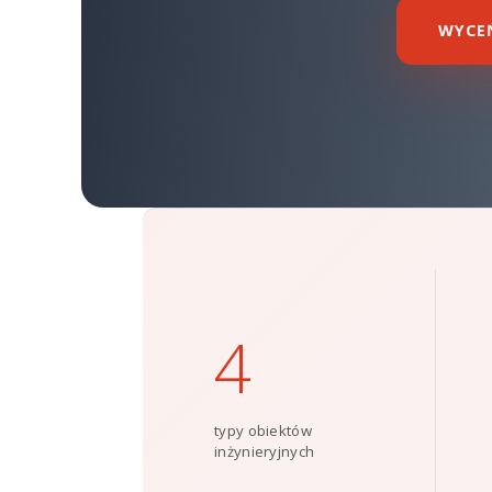
WYCE
4
typy obiektów
inżynieryjnych