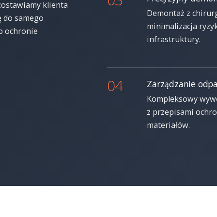
 zostawiamy klienta
Demontaż z chirur
ię do samego
minimalizacja ryzy
o ochronie
infrastruktury.
04
Zarządzanie odp
Kompleksowy wywóz
z przepisami ochro
materiałów.