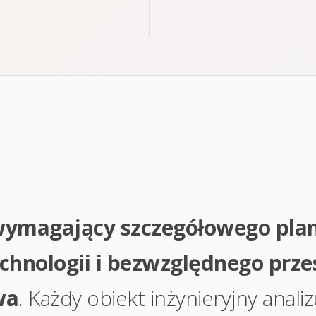
wymagający szczegółowego pla
hnologii i bezwzględnego prze
wa
. Każdy obiekt inżynieryjny anali