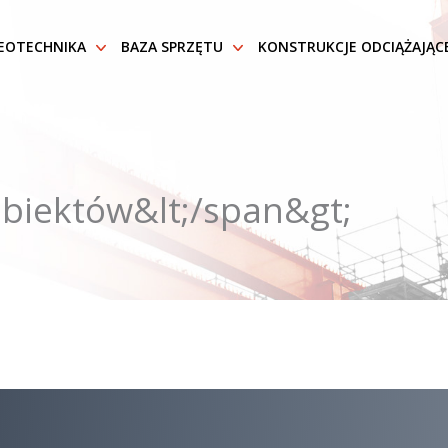
EOTECHNIKA
BAZA SPRZĘTU
KONSTRUKCJE ODCIĄŻAJĄC
obiektów&lt;/span&gt;