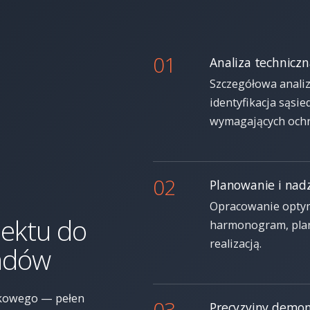
01
Analiza technicz
Szczegółowa analiz
identyfikacja sąsie
wymagających ochr
02
Planowanie i nad
Opracowanie optym
iektu do
harmonogram, plan
realizacją.
padów
rkowego — pełen
03
Precyzyjny demo