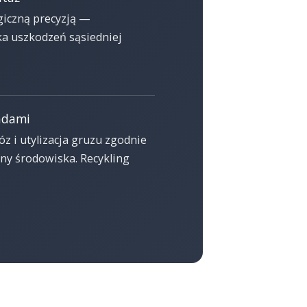
giczną precyzją —
ka uszkodzeń sąsiedniej
adami
 i utylizacja gruzu zgodnie
ny środowiska. Recykling