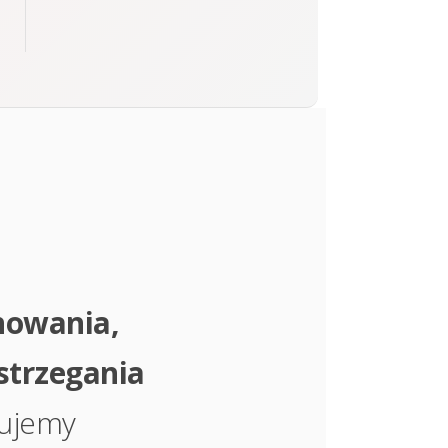
nowania,
strzegania
zujemy