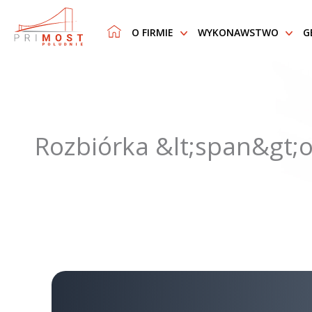
O FIRMIE
WYKONAWSTWO
G
Rozbiórka &lt;span&gt;