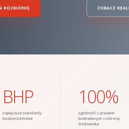
Ń ROZBIÓRKĘ
ZOBACZ REAL
BHP
100%
najwyższe standardy
zgodność z prawem
bezpieczeństwa
budowlanym i ochroną
środowiska