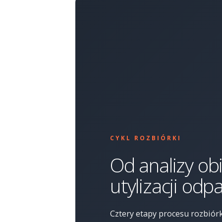
CYKL ROZBIÓRKI
Od analizy ob
utylizacji od
Cztery etapy procesu rozbió