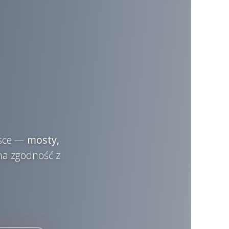
lsce —
mosty,
łna zgodność z