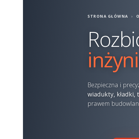
STRONA GŁÓWNA
›
Rozbi
inżyn
Bezpieczna i precy
wiadukty, kładki,
prawem budowlany