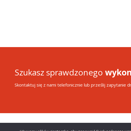
Szukasz sprawdzonego
wykon
Skontaktuj się z nami telefonicznie lub prześlij zapytanie 
Copyright © 2019 Primost Południe. Wszystkie prawa za