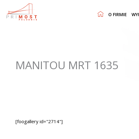
O FIRMIE
WY
MANITOU MRT 1635
[foogallery id="2714"]