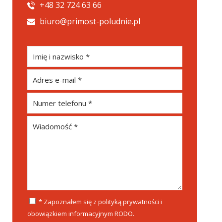
+48 32 724 63 66
biuro@primost-poludnie.pl
* Zapoznałem się z polityką prywatności i
obowiązkiem informacyjnym RODO.