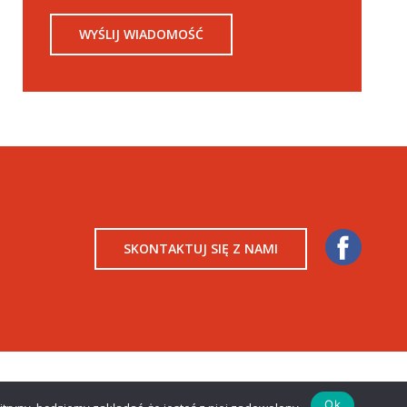
SKONTAKTUJ SIĘ Z NAMI
Realizacja:
Strony www Sosnowiec
Ok