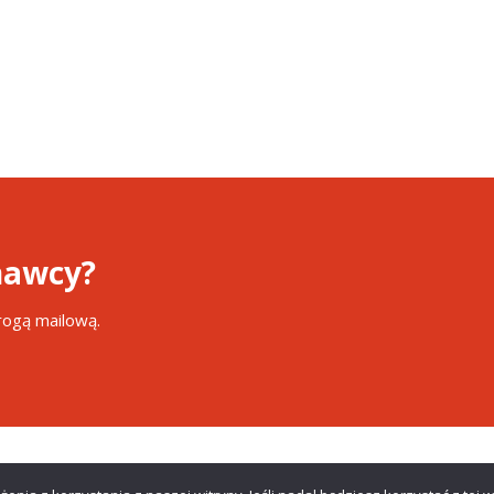
awcy?
drogą mailową.
strzeżone.