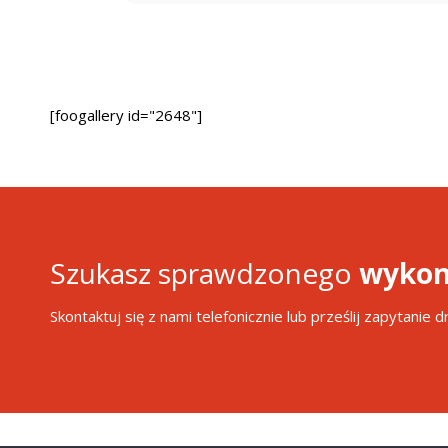
[foogallery id="2648"]
Szukasz sprawdzonego
wykon
Skontaktuj się z nami telefonicznie lub prześlij zapytanie 