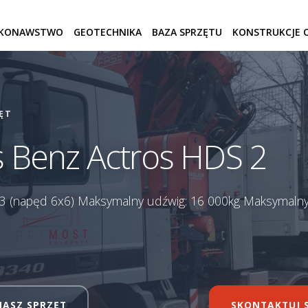
KONAWSTWO
GEOTECHNIKA
BAZA SPRZĘTU
KONSTRUKCJE O
ĘT
 Benz Actros HDS 2
i: 3 (napęd 6x6) Maksymalny udźwig: 16 000kg Maksymalny
NASZ SPRZĘT
SKONTAKTUJ S