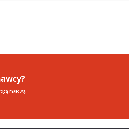
awcy?
drogą mailową.