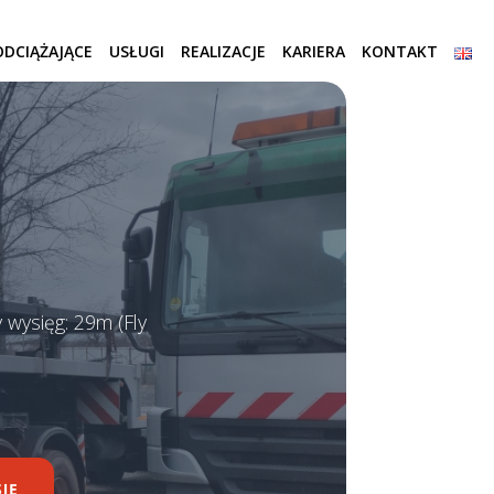
DCIĄŻAJĄCE
USŁUGI
REALIZACJE
KARIERA
KONTAKT
 wysięg: 29m (Fly
IĘ