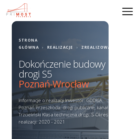
STRONA
GŁÓWNA
›
REALIZACJE
›
ZREALIZOWANE
Dokończenie budowy
drogi S5
Poznań-Wrocław
Informacje o realizacji Inwestor: GDDKiA
Poznań Przeszkoda: drogi publiczne, kanał
Trzcieliński Klasa techniczna drogi: S Okres
realizacji: 2020 - 2021