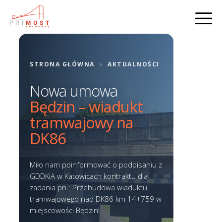
STRONA GŁÓWNA
›
AKTUALNOŚCI
Nowa umowa
Będzin – wiadukt
tramwajowy na
DK86
Miło nam poinformować o podpisaniu z
GDDKiA w Katowicach kontraktu dla
zadania pn.: Przebudowa wiaduktu
tramwajowego nad DK86 km 14+759 w
miejscowości Będzin!