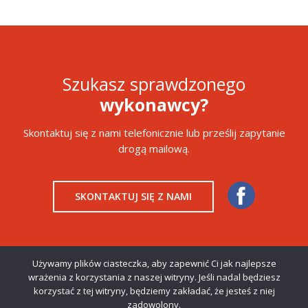
Szukasz sprawdzonego
wykonawcy?
Skontaktuj się z nami telefonicznie lub prześlij zapytanie
drogą mailową.
SKONTAKTUJ SIĘ Z NAMI
Używamy plików ciasteczka, aby zapewnić Ci jak najlepsze
wrażenia z korzystania z naszej witryny. Jeśli nadal będziesz
korzystać z tej witryny, będziemy zakładać, że jesteś z niej
Copyright © 2019 Primost Południe. Wszystkie prawa
zadowolony.