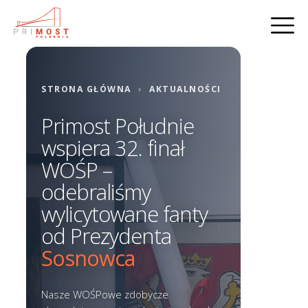
STRONA GŁÓWNA
›
AKTUALNOŚCI
Primost Południe
wspiera 32. finał
WOŚP –
odebraliśmy
wylicytowane fanty
od Prezydenta
Sosnowca
Nasze WOŚPowe zdobycze