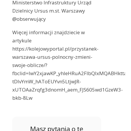
Ministerstwo Infrastruktury Urząd
Dzielnicy Ursus m.st. Warszawy
@obserwujący
Więcej informacji znajdziecie w
artykule
https://kolejowyportal.pl/przystanek-
warszawa-ursus-polnocny-zmieni-
swoje-oblicze/?
fbclid=IwY2xjawKP_yhleHRuA2FlbQIxMQABHktt
tDlvYmW_hAToEUYvn5LtjwJR-
xUTOAaZrqfg3dnomH_aem_FJS605wd1GzeW3-
bkb-8Lw
Masz pytania o tę