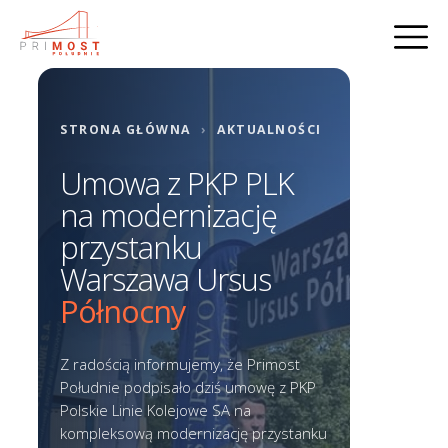
STRONA GŁÓWNA
›
AKTUALNOŚCI
Umowa z PKP PLK
na modernizację
przystanku
Warszawa Ursus
Północny
Z radością informujemy, że Primost
Południe podpisało dziś umowę z PKP
Polskie Linie Kolejowe SA na
kompleksową modernizację przystanku