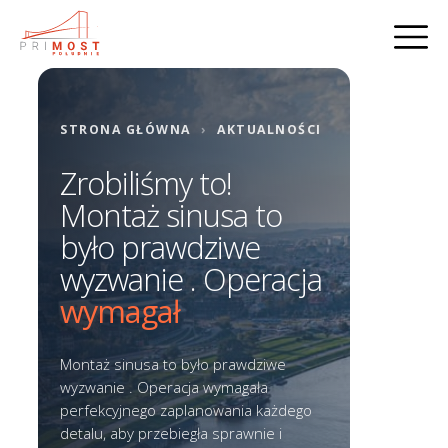
STRONA GŁÓWNA
›
AKTUALNOŚCI
Zrobiliśmy to!
Montaż sinusa to
było prawdziwe
wyzwanie . Operacja
wymagał
Montaż sinusa to było prawdziwe
wyzwanie . Operacja wymagała
perfekcyjnego zaplanowania każdego
detalu, aby przebiegła sprawnie i